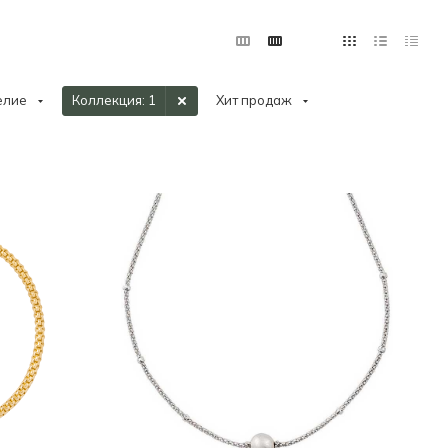
елие
Коллекция
: 1
Хит продаж