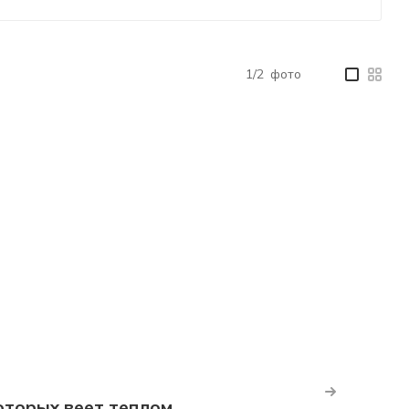
1/2
фото
—
оторых веет теплом