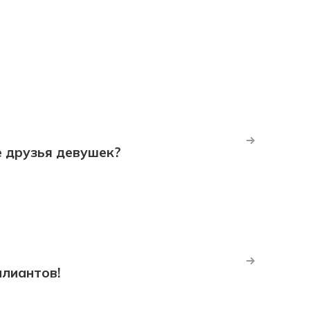
е друзья девушек?
ллиантов!