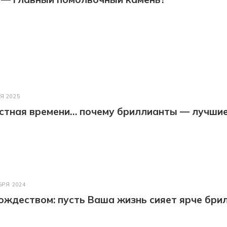
Я 2025
астная времени… почему бриллианты — лучши
БРЯ 2024
ождеством: пусть Ваша жизнь сияет ярче бри