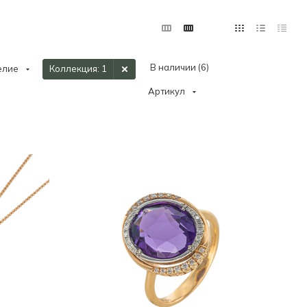
В наличии (
6
)
елие
Коллекция
: 1
Артикул