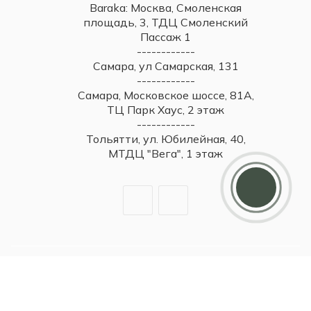
Baraka: Москва, Смоленская
площадь, 3, ТДЦ Смоленский
Пассаж 1
------------
Самара, ул Самарская, 131
------------
Самара, Московское шоссе, 81А,
ТЦ Парк Хаус, 2 этаж
------------
Тольятти, ул. Юбилейная, 40,
МТДЦ "Вега", 1 этаж
Дарим 5000 балов
Мы ценим своих клиентов и в качестве
благодарности зачисляем 5 000 бонусов за
регистрацию
2026 © Britzo: Брендовые украшения / Все права защищены