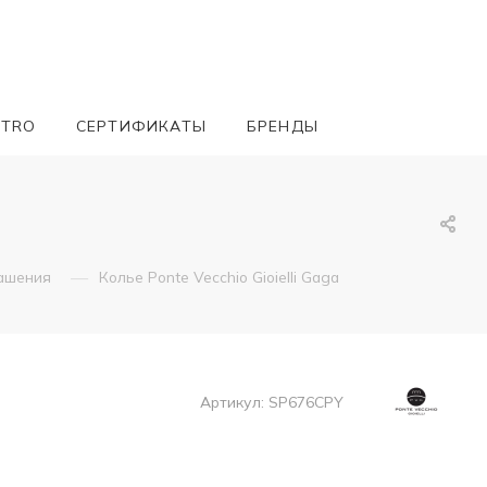
ETRO
СЕРТИФИКАТЫ
БРЕНДЫ
—
ашения
Колье Ponte Vecchio Gioielli Gaga
Артикул:
SP676CPY