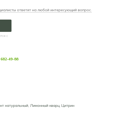
циалисты ответят на любой интересующий вопрос.
тся с
682-49-88
нт натуральный
,
Лимонный кварц
,
Цитрин