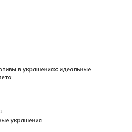
отивы в украшениях: идеальные
лета
21
ные украшения