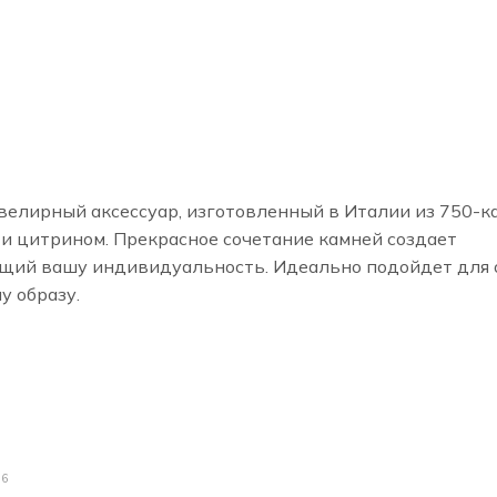
й ювелирный аксессуар, изготовленный в Италии из 750-к
и цитрином. Прекрасное сочетание камней создает
ющий вашу индивидуальность. Идеально подойдет для 
у образу.
26