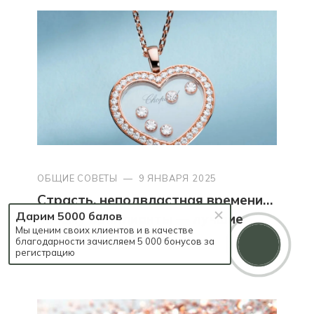
ОБЩИЕ СОВЕТЫ
—
9 ЯНВАРЯ 2025
Страсть, неподвластная времени…
Дарим 5000 балов
почему бриллианты — лучшие
Мы ценим своих клиентов и в качестве
друзья девушек?
благодарности зачисляем 5 000 бонусов за
регистрацию