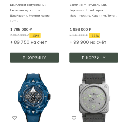
Бриллиант натуральный,
Бриллиант натуральный,
Нержавеющая сталь,
Керамика ,
Швейцария,
Швейцария,
Механические,
Механические,
Керамика, Титан,
Титан
1 795 000
₽
1 998 000
₽
2 062 000
₽
2 246 000
₽
-
13
%
-
11
%
+ 89 750 на счёт
+ 99 900 на счёт
В КОРЗИНУ
В КОРЗИНУ