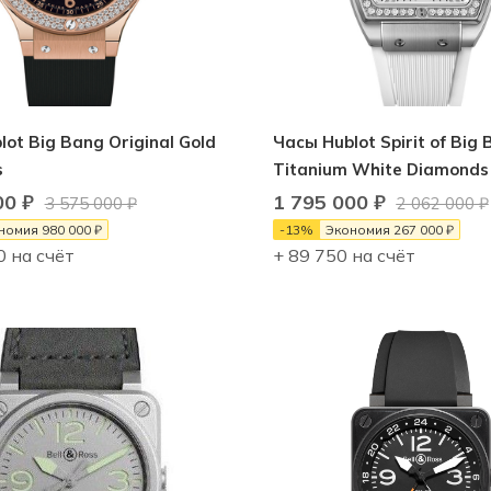
ot Big Bang Original Gold
Часы Hublot Spirit of Big
s
Titanium White Diamonds
00
₽
1 795 000
₽
3 575 000
₽
2 062 000
₽
номия
980 000
₽
-
13
%
Экономия
267 000
₽
0 на счёт
+ 89 750 на счёт