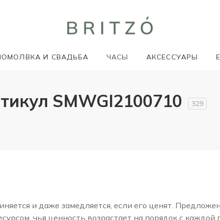
ПОМОЛВКА И СВАДЬБА
ЧАСЫ
АКСЕССУАРЫ
ртикул SMWGI2100710
329
няется и даже замедляется, если его ценят. Предложе
сурсом, чья ценность возрастает на порядок с каждой