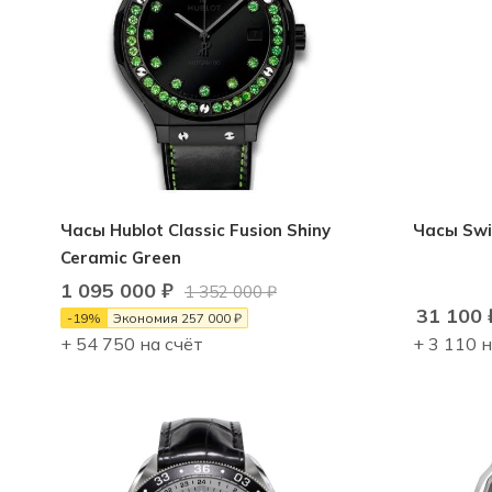
Часы Hublot Classic Fusion Shiny
Часы Swi
Ceramic Green
1 095 000
₽
1 352 000
₽
31 100
-
19
%
Экономия
257 000
₽
+ 54 750 на счёт
+ 3 110 н