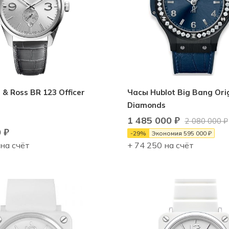
 & Ross BR 123 Officer
Часы Hublot Big Bang Orig
Diamonds
1 485 000
₽
2 080 000
₽
0
₽
-
29
%
Экономия
595 000
₽
 на счёт
+ 74 250 на счёт