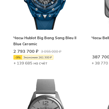
Часы Hublot Big Bang Sang Bleu II
Часы Bel
Blue Ceramic
2 793 700
₽
3 055 000
₽
387 70
-
9
%
Экономия
261 300
₽
+ 139 685 на счёт
+ 38 770