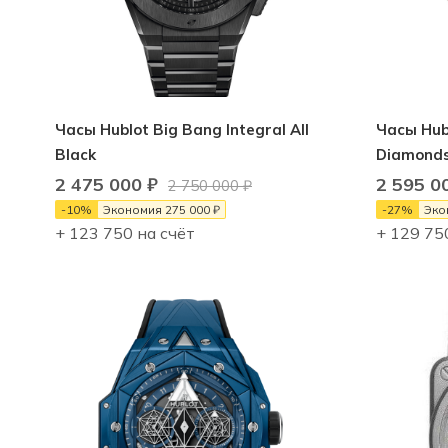
Часы Hublot Big Bang Integral All
Часы Hubl
Black
Diamond
2 475 000
₽
2 595 0
2 750 000
₽
-
10
%
Экономия
275 000
₽
-
27
%
Эко
+ 123 750 на счёт
+ 129 75