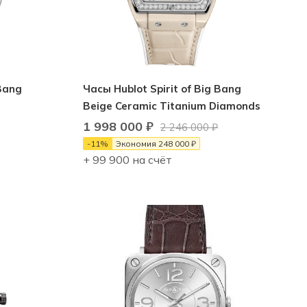
 Bang
Часы Hublot Spirit of Big Bang
Beige Ceramic Titanium Diamonds
1 998 000
₽
2 246 000
₽
-
11
%
Экономия
248 000
₽
+ 99 900 на счёт