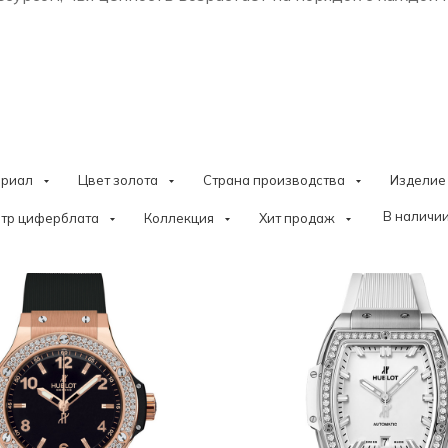
ериал
Цвет золота
Страна производства
Изделие
В наличии
тр циферблата
Коллекция
Хит продаж