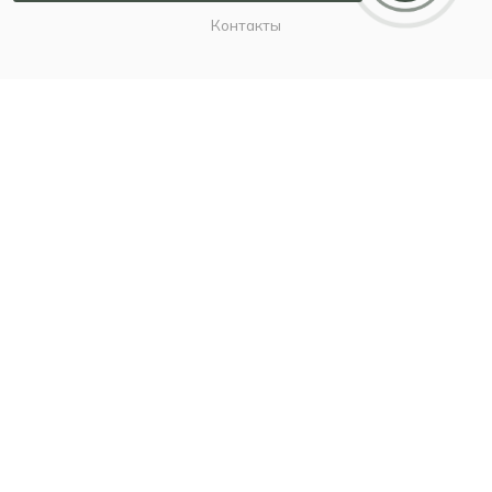
Контакты
ИНФОРМАЦИЯ
Наш Блог
Бутики
Политика
ПОМОЩЬ
Бонусы благодарности
Условия оплаты
Условия доставки
Гарантия на товар
Вопрос-ответ