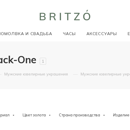
ПОМОЛВКА И СВАДЬБА
ЧАСЫ
АКСЕССУАРЫ
ack-One
1
—
—
Мужские ювелирные украшения
Мужские ювелирные ук
ериал
Цвет золота
Страна производства
Изделие