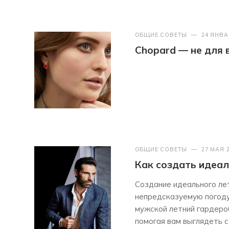
ОБЩИЕ СОВЕТЫ
—
24 ЯНВА
Chopard — не для 
ОБЩИЕ СОВЕТЫ
—
27 МАЯ 
Как создать идеал
Создание идеального ле
непредсказуемую погоду 
мужской летний гардероб
помогая вам выглядеть 