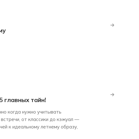
му
 главных тайн!
нно когда нужно учитывать
встречи, от классики до кэжуал —
чей к идеальному летнему образу,