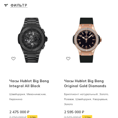
ФИЛЬТР
Часы Hublot Big Bang
Часы Hublot Big Bang
Integral All Black
Original Gold Diamonds
Швейцария,
Механические,
Бриллиант натуральный,
Золото,
Керамика
Розовое,
Швейцария,
Кварцевые,
Золото
2 475 000
₽
2 595 000
₽
2 750 000
₽
3 575 000
₽
-
10
%
-
27
%