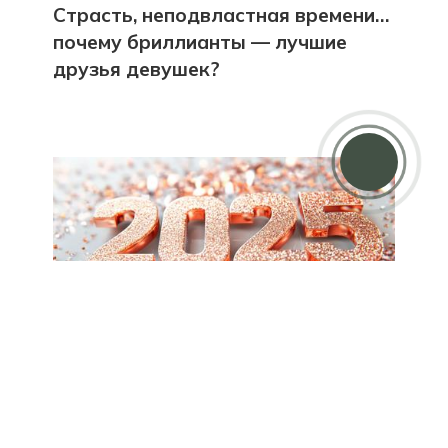
Страсть, неподвластная времени…
почему бриллианты — лучшие
друзья девушек?
Дарим 5000 балов
Мы ценим своих клиентов и в качестве
благодарности зачисляем 5 000 бонусов за
регистрацию
ОБЩИЕ СОВЕТЫ
—
25 ДЕКАБРЯ 2024
С Новым годом и Рождеством: