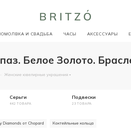
ПОМОЛВКА И СВАДЬБА
ЧАСЫ
АКСЕССУАРЫ
аз. Белое Золото. Брасл
—
Женские ювелирные украшения
Серьги
Подвески
442 ТОВАРА
23 ТОВАРА
y Diamonds от Chopard
Коктейльные кольца