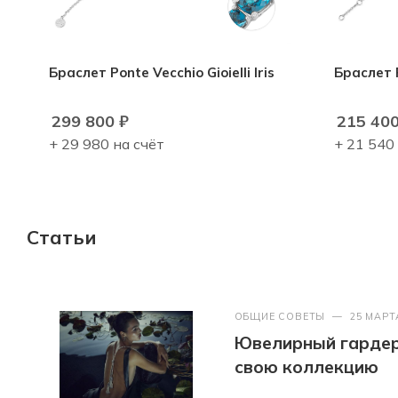
Браслет Ponte Vecchio Gioielli Iris
Браслет P
299 800
₽
215 40
+ 29 980 на счёт
+ 21 540
Статьи
ОБЩИЕ СОВЕТЫ
—
25 МАРТ
Ювелирный гардер
свою коллекцию