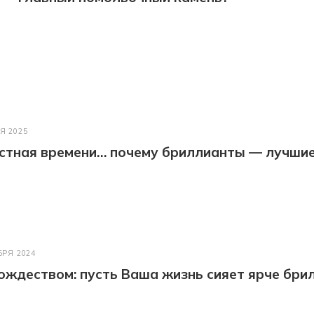
Я 2025
астная времени… почему бриллианты — лучши
БРЯ 2024
ождеством: пусть Ваша жизнь сияет ярче бри