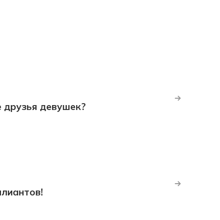
е друзья девушек?
ллиантов!