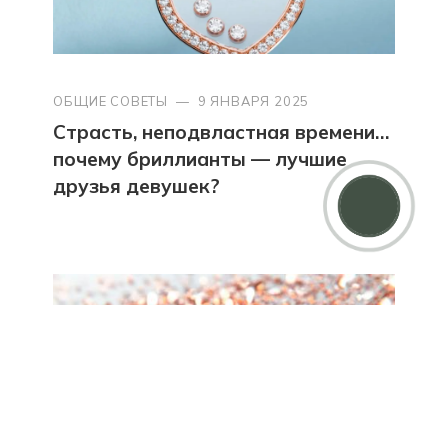
ОБЩИЕ СОВЕТЫ
—
9 ЯНВАРЯ 2025
Страсть, неподвластная времени…
почему бриллианты — лучшие
Дарим 5000 балов
друзья девушек?
Мы ценим своих клиентов и в качестве
благодарности зачисляем 5 000 бонусов за
регистрацию