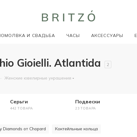
ПОМОЛВКА И СВАДЬБА
ЧАСЫ
АКСЕССУАРЫ
 Gioielli. Atlantida
2
—
Женские ювелирные украшения
Серьги
Подвески
442 ТОВАРА
23 ТОВАРА
y Diamonds от Chopard
Коктейльные кольца