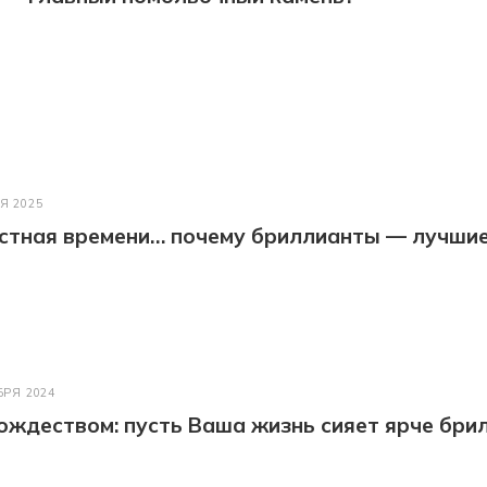
Я 2025
астная времени… почему бриллианты — лучши
БРЯ 2024
ождеством: пусть Ваша жизнь сияет ярче бри