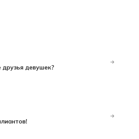
е друзья девушек?
ллиантов!