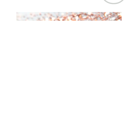
ОБЩИЕ СОВЕТЫ
—
25 ДЕКАБРЯ 2024
С Новым годом и Рождеством:
пусть Ваша жизнь сияет ярче
бриллиантов!