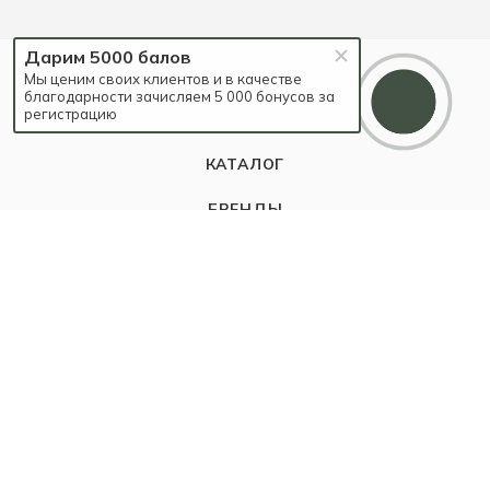
Дарим 5000 балов
ЛОЯЛЬНОСТЬ
Мы ценим своих клиентов и в качестве
благодарности зачисляем 5 000 бонусов за
регистрацию
BARAKÀ
КАТАЛОГ
БРЕНДЫ
EVENTS
БЛОГ
КОМПАНИЯ
О компании
Карьера
Контакты