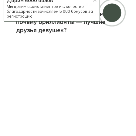
Дарим 5000 балов
ОБЩИЕ СОВЕТЫ
—
9 ЯНВАРЯ 2025
Мы ценим своих клиентов и в качестве
благодарности зачисляем 5 000 бонусов за
Страсть, неподвластная времени…
регистрацию
почему бриллианты — лучшие
друзья девушек?
ОБЩИЕ СОВЕТЫ
—
25 ДЕКАБРЯ 2024