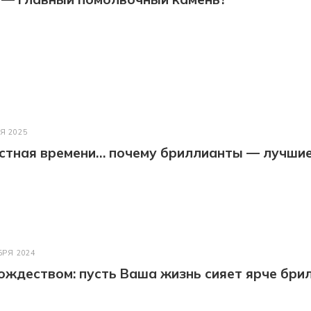
Я 2025
астная времени… почему бриллианты — лучши
БРЯ 2024
ождеством: пусть Ваша жизнь сияет ярче бри