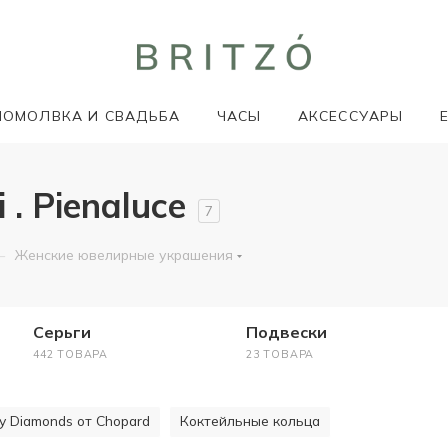
ПОМОЛВКА И СВАДЬБА
ЧАСЫ
АКСЕССУАРЫ
. Pienaluce
7
—
Женские ювелирные украшения
Серьги
Подвески
442 ТОВАРА
23 ТОВАРА
y Diamonds от Chopard
Коктейльные кольца