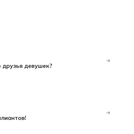
е друзья девушек?
ллиантов!