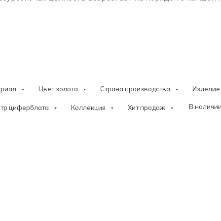
ериал
Цвет золота
Страна производства
Изделие
В наличии
тр циферблата
Коллекция
Хит продаж