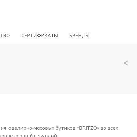
ETRO
СЕРТИФИКАТЫ
БРЕНДЫ
ния ювелирно-часовых бутиков «BRITZO» во всех
 пролетающей секундой.