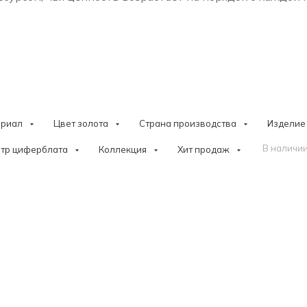
ериал
Цвет золота
Страна производства
Изделие
В наличии
тр циферблата
Коллекция
Хит продаж