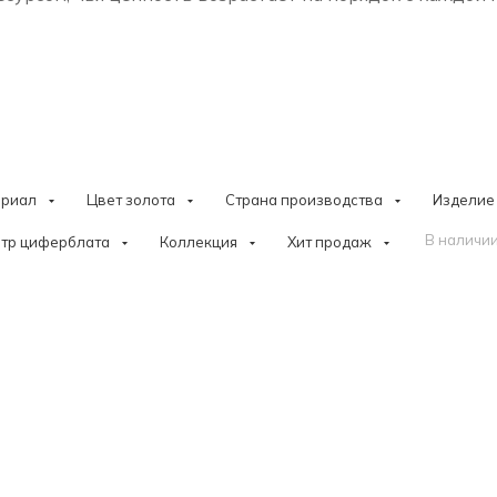
ериал
Цвет золота
Страна производства
Изделие
В наличии
тр циферблата
Коллекция
Хит продаж