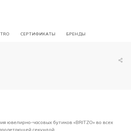
ETRO
СЕРТИФИКАТЫ
БРЕНДЫ
ния ювелирно-часовых бутиков «BRITZO» во всех
 пролетающей секундой.