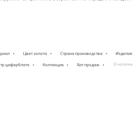
ериал
Цвет золота
Страна производства
Изделие
В наличии
тр циферблата
Коллекция
Хит продаж