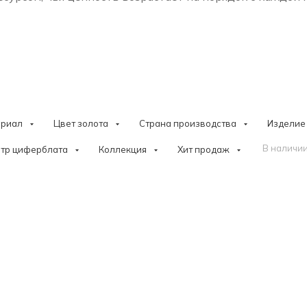
ериал
Цвет золота
Страна производства
Изделие
В наличии
тр циферблата
Коллекция
Хит продаж