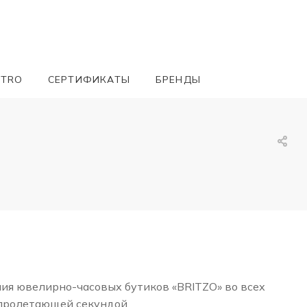
ETRO
СЕРТИФИКАТЫ
БРЕНДЫ
ния ювелирно-часовых бутиков «BRITZO» во всех
 пролетающей секундой.