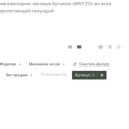
ния ювелирно-часовых бутиков «BRITZO» во всех
 пролетающей секундой.
Изделие
Механизм часов
Очистить фильтр
В наличии (
0
)
Хит продаж
Артикул
: 1