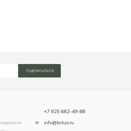
ПОДПИСАТЬСЯ
+7 925 682-49-88
info@britzo.ru
годарности
латы