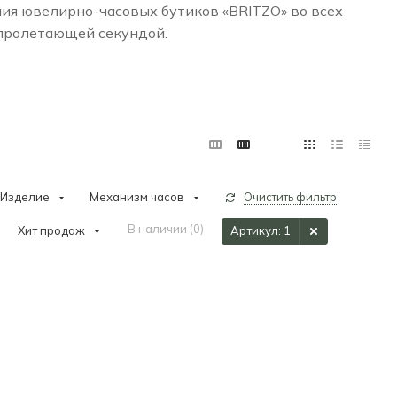
ния ювелирно-часовых бутиков «BRITZO» во всех
 пролетающей секундой.
Изделие
Механизм часов
Очистить фильтр
В наличии (
0
)
Хит продаж
Артикул
: 1