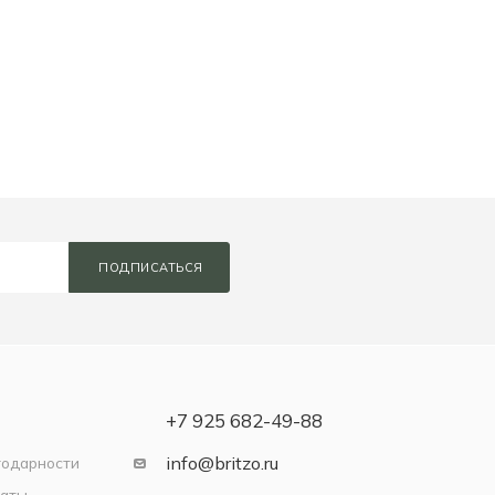
ПОДПИСАТЬСЯ
+7 925 682-49-88
info@britzo.ru
годарности
латы