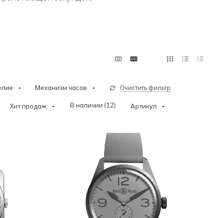
елие
Механизм часов
Очистить фильтр
В наличии (
12
)
Хит продаж
Артикул