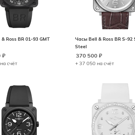
l & Ross BR 01-93 GMT
Часы Bell & Ross BR S-92 S
Steel
0
₽
370 500
₽
 на счёт
+ 37 050 на счёт