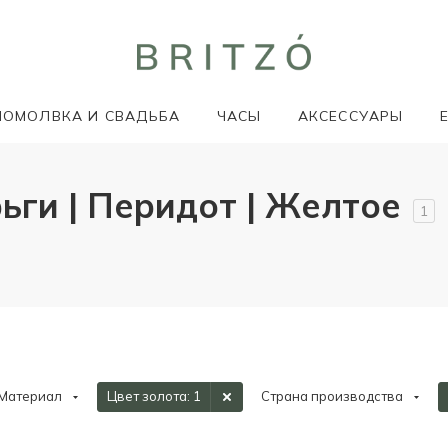
ПОМОЛВКА И СВАДЬБА
ЧАСЫ
АКСЕССУАРЫ
рьги | Перидот | Желтое
1
Материал
Цвет золота
: 1
Страна производства