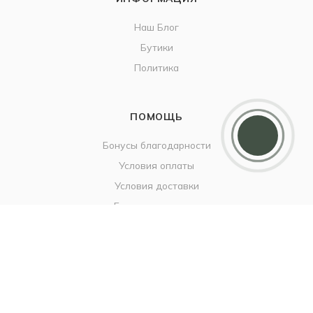
Наш Блог
Бутики
Политика
Дарим 5000 балов
ПОМОЩЬ
Мы ценим своих клиентов и в качестве
благодарности зачисляем 5 000 бонусов за
регистрацию
Бонусы благодарности
Условия оплаты
Условия доставки
Гарантия на товар
Вопрос-ответ
+7 925 682-49-88
info@britzo.ru