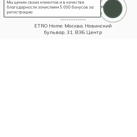
Мы ценим своих клиентов и в качестве
Baraka: Москва, Новинский
благодарности зачисляем 5 000 бонусов за
регистрацию
бульвар, 31, ВЭБ Центр
------------
ETRO Home: Москва, Новинский
бульвар, 31, ВЭБ Центр
------------
Britzo: Москва, Новинский бульвар,
31, ВЭБ Центр
------------
Baraka: Москва, Смоленская
площадь, 3, ТДЦ Смоленский
Пассаж 1
------------
Самара, ул Самарская, 131
------------
Самара, Московское шоссе, 81А,
ТЦ Парк Хаус, 2 этаж
------------
Тольятти, ул. Юбилейная, 40,
МТДЦ "Вега", 1 этаж