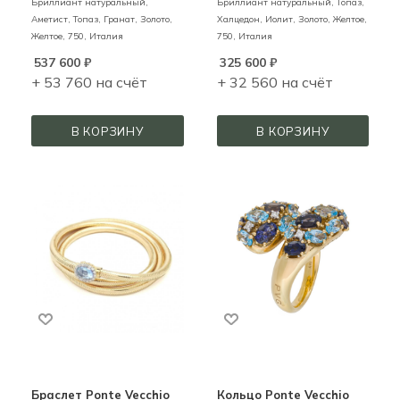
Бриллиант натуральный,
Бриллиант натуральный, Топаз,
Аметист, Топаз, Гранат,
Золото,
Халцедон, Иолит,
Золото,
Желтое,
Желтое,
750,
Италия
750,
Италия
537 600
₽
325 600
₽
+ 53 760 на счёт
+ 32 560 на счёт
В КОРЗИНУ
В КОРЗИНУ
Браслет Ponte Vecchio
Кольцо Ponte Vecchio