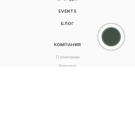
EVENTS
БЛОГ
Дарим 5000 балов
Мы ценим своих клиентов и в качестве
благодарности зачисляем 5 000 бонусов за
регистрацию
КОМПАНИЯ
О компании
Карьера
Контакты
ИНФОРМАЦИЯ
Наш Блог
Бутики
Политика