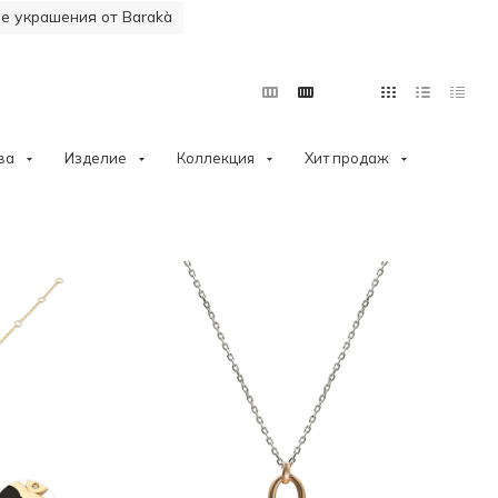
 украшения от Barakà
ва
Изделие
Коллекция
Хит продаж