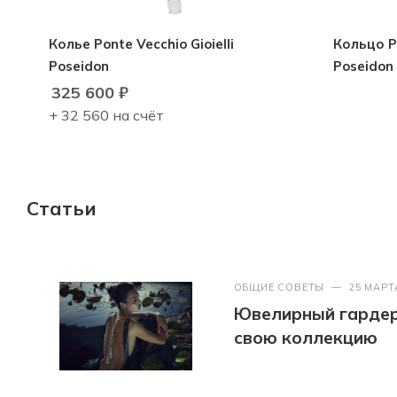
Колье Ponte Vecchio Gioielli
Кольцо Po
Poseidon
Poseidon
325 600
₽
+ 32 560 на счёт
Статьи
ОБЩИЕ СОВЕТЫ
—
25 МАРТ
Ювелирный гардер
свою коллекцию