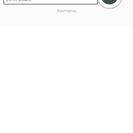
Карьера
Контакты
ИНФОРМАЦИЯ
Наш Блог
Бутики
Политика
ПОМОЩЬ
Бонусы благодарности
Условия оплаты
Условия доставки
Гарантия на товар
Вопрос-ответ