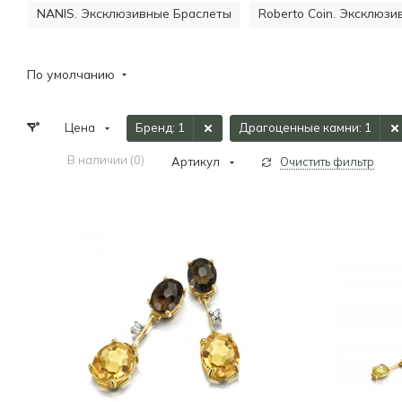
NANIS. Эксклюзивные Браслеты
Roberto Coin. Эксклюз
По умолчанию
Цена
Бренд
: 1
Драгоценные камни
: 1
В наличии (
0
)
Артикул
Очистить фильтр