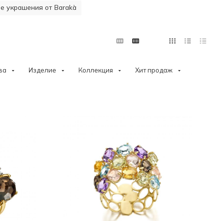
 украшения от Barakà
ва
Изделие
Коллекция
Хит продаж