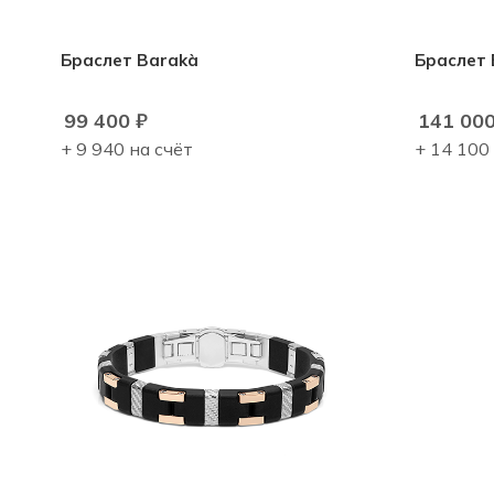
Браслет Barakà
99 400
₽
141 00
+ 9 940 на счёт
+ 14 100