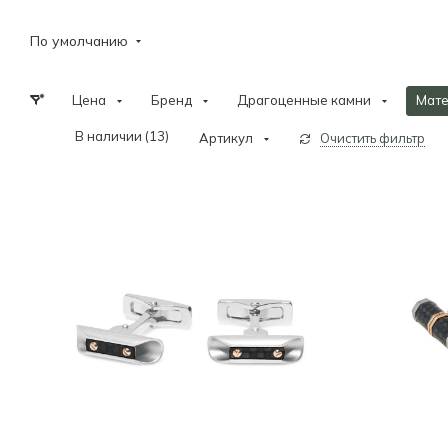
По умолчанию
Цена
Бренд
Драгоценные камни
Мат
В наличии (
13
)
Артикул
Очистить фильтр