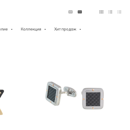
елие
Коллекция
Хит продаж