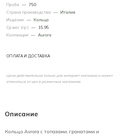
Проба
—
750
Страна производства
—
Италия
Изделие
—
Кольца
Ср.вес (гр.)
—
15.95
Коллекция
—
Aurora
ОПЛАТА И ДОСТАВКА
Цена действительна только для интернет-магазина и может
отличаться от цен в розничных магазинах.
Описание
Кольцо Avrora с топазами, гранатами и