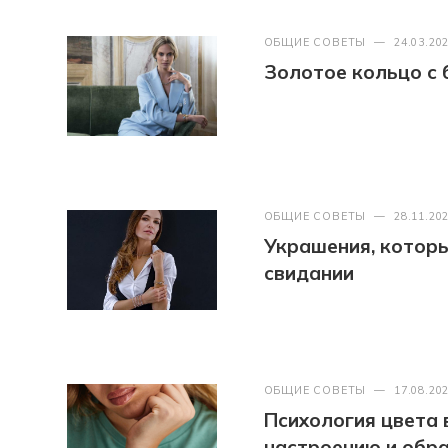
ОБЩИЕ СОВЕТЫ
—
24.03.20
Золотое кольцо с 
ОБЩИЕ СОВЕТЫ
—
28.11.20
Украшения, которые
свидании
ОБЩИЕ СОВЕТЫ
—
17.08.20
Психология цвета 
настроению и обра