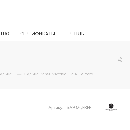
ETRO
СЕРТИФИКАТЫ
БРЕНДЫ
—
кольца
Кольцо Ponte Vecchio Gioielli Avrora
Артикул:
SA932QFRFR