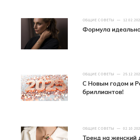
ОБЩИЕ СОВЕТЫ
—
12.02.20
Формула идеально
ОБЩИЕ СОВЕТЫ
—
25.12.20
С Новым годом и Р
бриллиантов!
ОБЩИЕ СОВЕТЫ
—
02.10.20
Тренд на женский де