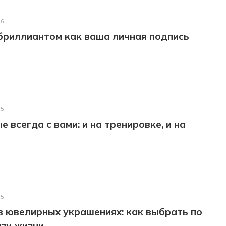
26
бриллиантом как ваша личная подпись
25
 всегда с вами: и на тренировке, и на
25
в ювелирных украшениях: как выбрать по
зу жизни