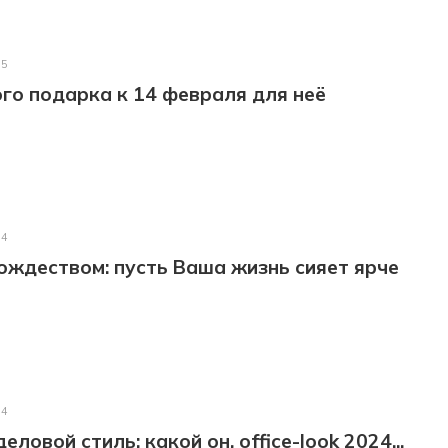
25
го подарка к 14 февраля для неё
24
ождеством: пусть Ваша жизнь сияет ярче
24
ловой стиль: какой он, office-look 2024...