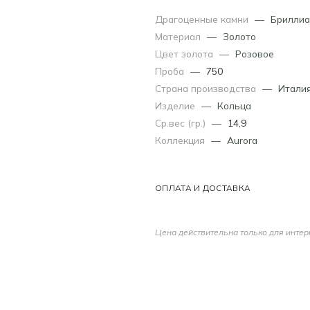
Драгоценные камни
—
Бриллиа
Материал
—
Золото
Цвет золота
—
Розовое
Проба
—
750
Страна производства
—
Итали
Изделие
—
Кольца
Ср.вес (гр.)
—
14,9
Коллекция
—
Aurora
ОПЛАТА И ДОСТАВКА
Цена действительна только для интер