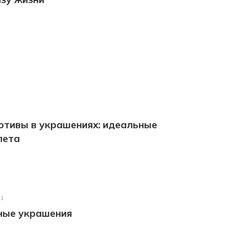
отивы в украшениях: идеальные
лета
21
ные украшения