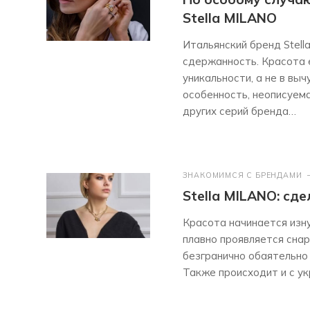
Stella MILANO
Итальянский бренд Stell
сдержанность. Красота е
уникальности, а не в вы
особенность, неописуема
других серий бренда…
ЗНАКОМИМСЯ С БРЕНДАМИ
Stella MILANO: сд
Красота начинается изну
плавно проявляется снар
безгранично обаятельно
Также происходит и с ук