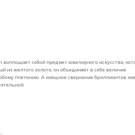
ran воплощает собой предмет ювелирного искусства, ко
й из желтого золота, он объединяет в себе величие
собому плетению. А изящное сверкание бриллиантов з
гательной.
26