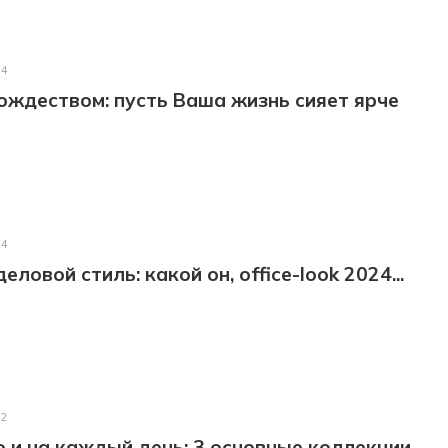
24
ождеством: пусть Ваша жизнь сияет ярче
24
ловой стиль: какой он, office-look 2024...
22
 и на каждый день: 3 основные коллекции