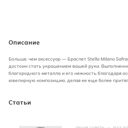
Описание
Больше, чем аксессуар — Браслет Stella Milano Saf
достоин стать украшением вашей руки. Выполненны
благородного металла и его нежность благодаря о
ювелирную композицию, делая ее еще более притя
Статьи
ОБЩИЕ СОВЕТЫ
—
25.03.20