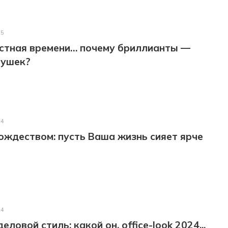
25
астная времени… почему бриллианты —
вушек?
24
ождеством: пусть Ваша жизнь сияет ярче
24
ловой стиль: какой он, office-look 2024...