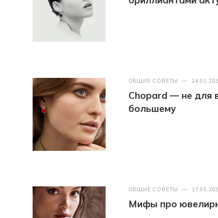
бриллиантами акт
ОБЩИЕ СОВЕТЫ
—
24.01.20
Chopard — не для в
большему
ОБЩИЕ СОВЕТЫ
—
17.05.20
Мифы про ювелир