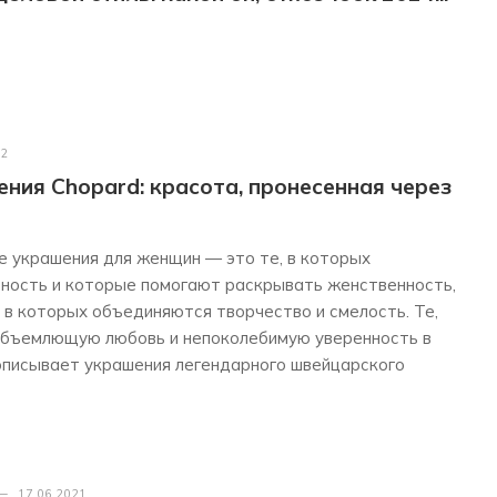
22
ия Сhopard: красота, пронесенная через
 украшения для женщин — это те, в которых
ность и которые помогают раскрывать женственность,
 в которых объединяются творчество и смелость. Те,
бъемлющую любовь и непоколебимую уверенность в
 описывает украшения легендарного швейцарского
—
17.06.2021