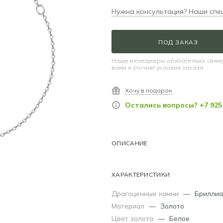
Нужна консультация? Наши спе
ПОД ЗАКАЗ
Наши менеджеры обязательно свяжу
вами и уточнят условия заказа
Хочу в подарок
Остались вопросы? +7 925 
ОПИСАНИЕ
ХАРАКТЕРИСТИКИ
Драгоценные камни
—
Бриллиа
Материал
—
Золото
Цвет золота
—
Белое