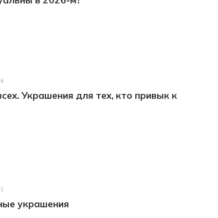
уальны в 2026-м?
26
сех. Украшения для тех, кто привык к
21
ные украшения