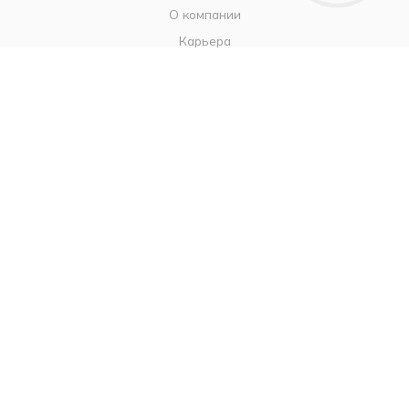
О компании
Карьера
Контакты
ИНФОРМАЦИЯ
Наш Блог
Бутики
Политика
ПОМОЩЬ
Бонусы благодарности
Условия оплаты
Условия доставки
Гарантия на товар