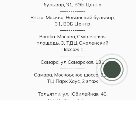
+7 925 682-49-88
info@britzo.ru
Baraka: Москва, Новинский
бульвар, 31, ВЭБ Центр
------------
ETRO Home: Москва, Новинский
Дарим 5000 балов
бульвар, 31, ВЭБ Центр
Мы ценим своих клиентов и в качестве
благодарности зачисляем 5 000 бонусов за
------------
регистрацию
Britzo: Москва, Новинский бульвар,
31, ВЭБ Центр
------------
Baraka: Москва, Смоленская
площадь, 3, ТДЦ Смоленский
Пассаж 1
------------
Самара, ул Самарская, 131
------------
Самара, Московское шоссе, 81А,