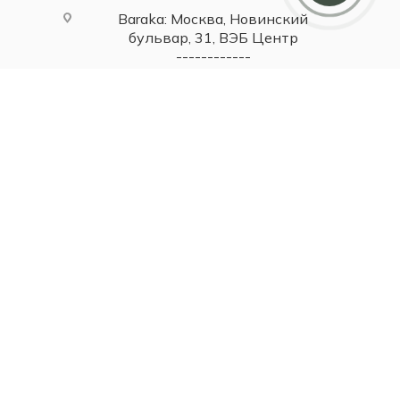
Baraka: Москва, Новинский
бульвар, 31, ВЭБ Центр
------------
ETRO Home: Москва, Новинский
бульвар, 31, ВЭБ Центр
------------
Britzo: Москва, Новинский бульвар,
31, ВЭБ Центр
------------
Baraka: Москва, Смоленская
площадь, 3, ТДЦ Смоленский
Пассаж 1
------------
Самара, ул Самарская, 131
------------
Самара, Московское шоссе, 81А,
ТЦ Парк Хаус, 2 этаж
------------
Тольятти, ул. Юбилейная, 40,
МТДЦ "Вега", 1 этаж