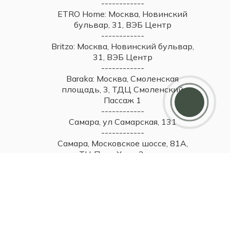
------------
ETRO Home: Москва, Новинский
бульвар, 31, ВЭБ Центр
------------
Britzo: Москва, Новинский бульвар,
31, ВЭБ Центр
------------
Baraka: Москва, Смоленская
Дарим 5000 балов
площадь, 3, ТДЦ Смоленский
Мы ценим своих клиентов и в качестве
Пассаж 1
благодарности зачисляем 5 000 бонусов за
регистрацию
------------
Самара, ул Самарская, 131
------------
Самара, Московское шоссе, 81А,
ТЦ Парк Хаус, 2 этаж
------------
Тольятти, ул. Юбилейная, 40,
МТДЦ "Вега", 1 этаж