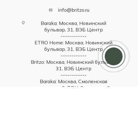
info@britzo.ru
Baraka: Москва, Новинский
бульвар, 31, ВЭБ Центр
------------
ETRO Home: Москва, Новинский
Дарим 5000 балов
бульвар, 31, ВЭБ Центр
Мы ценим своих клиентов и в качестве
благодарности зачисляем 5 000 бонусов за
------------
регистрацию
Britzo: Москва, Новинский бульвар,
31, ВЭБ Центр
------------
Baraka: Москва, Смоленская
площадь, 3, ТДЦ Смоленский
Пассаж 1
------------
Самара, ул Самарская, 131
------------
Самара, Московское шоссе, 81А,
ТЦ Парк Хаус, 2 этаж
------------