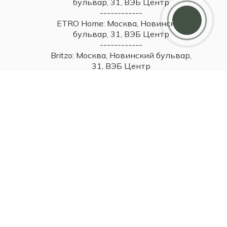
бульвар, 31, ВЭБ Центр
------------
ETRO Home: Москва, Новинский
бульвар, 31, ВЭБ Центр
------------
Britzo: Москва, Новинский бульвар,
31, ВЭБ Центр
------------
Baraka: Москва, Смоленская
площадь, 3, ТДЦ Смоленский
Пассаж 1
------------
Самара, ул Самарская, 131
------------
Самара, Московское шоссе, 81А,
ТЦ Парк Хаус, 2 этаж
------------
Тольятти, ул. Юбилейная, 40,
МТДЦ "Вега", 1 этаж