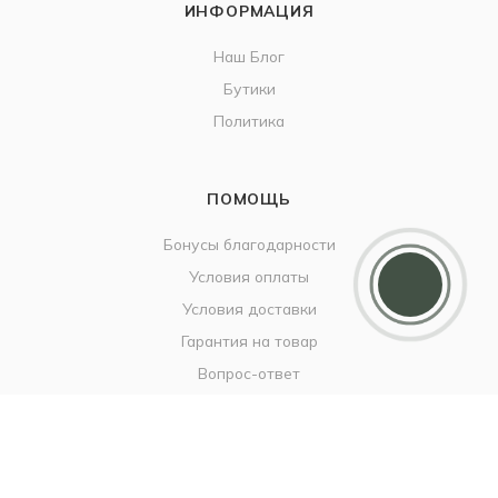
ИНФОРМАЦИЯ
Наш Блог
Бутики
Политика
ПОМОЩЬ
Дарим 5000 балов
Бонусы благодарности
Мы ценим своих клиентов и в качестве
Условия оплаты
благодарности зачисляем 5 000 бонусов за
регистрацию
Условия доставки
Гарантия на товар
Вопрос-ответ
+7 925 682-49-88
info@britzo.ru