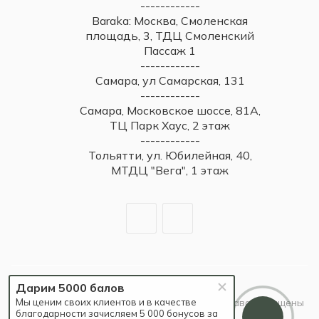
------------
Baraka: Москва, Смоленская
площадь, 3, ТДЦ Смоленский
Пассаж 1
------------
Самара, ул Самарская, 131
------------
Самара, Московское шоссе, 81А,
ТЦ Парк Хаус, 2 этаж
------------
Тольятти, ул. Юбилейная, 40,
МТДЦ "Вега", 1 этаж
Дарим 5000 балов
2026 © Britzo: Брендовые украшения / Все права защищены
Мы ценим своих клиентов и в качестве
благодарности зачисляем 5 000 бонусов за