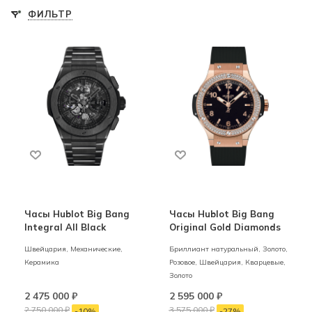
ФИЛЬТР
Часы Hublot Big Bang
Часы Hublot Big Bang
Integral All Black
Original Gold Diamonds
Швейцария,
Механические,
Бриллиант натуральный,
Золото,
Керамика
Розовое,
Швейцария,
Кварцевые,
Золото
2 475 000
₽
2 595 000
₽
2 750 000
₽
3 575 000
₽
-
10
%
-
27
%