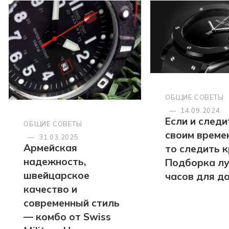
ОБЩИЕ СОВЕТЫ
—
14.09.2024
Если и следи
ОБЩИЕ СОВЕТЫ
своим време
—
31.03.2025
Армейская
то следить к
надежность,
Подборка л
швейцарское
часов для д
качество и
современный стиль
— комбо от Swiss